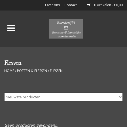
Over ons
Contact
0 Artikelen - €0,00
Home
Stoere Brocante
Keukenspullen
Flessen
HOME
/
POTTEN & FLESSEN
/
FLESSEN
Potten & Flessen
Boeken & Documenten
Klein Meubelen
Luiken
Geen producten gevonden!...