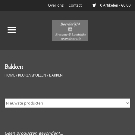
Over ons
Contact
0 Artikelen - €0,00
Home
Stoere Brocante
Keukenspullen
Bakken
HOME
/
KEUKENSPULLEN
/
BAKKEN
Potten & Flessen
Boeken & Documenten
Klein Meubelen
Luiken
Geen producten gevonden!...