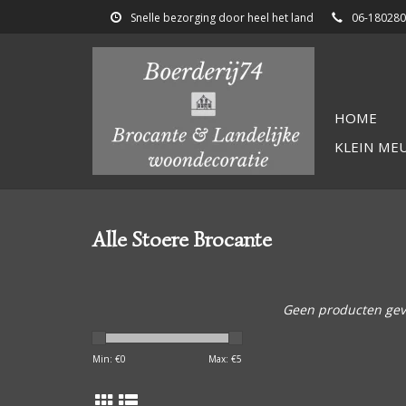
Snelle bezorging door heel het land
06-18028
HOME
KLEIN ME
Alle Stoere Brocante
Geen producten gev
Min: €
0
Max: €
5