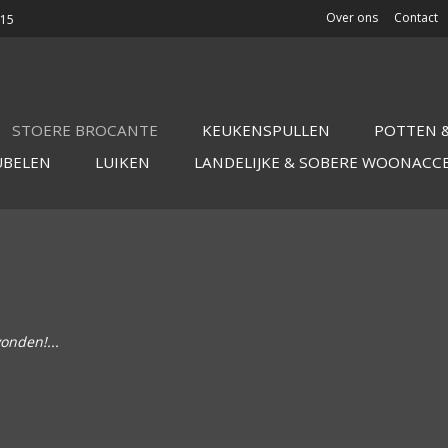
Over ons
Contact
015
STOERE BROCANTE
KEUKENSPULLEN
POTTEN &
UBELEN
LUIKEN
LANDELIJKE & SOBERE WOONACC
onden!...