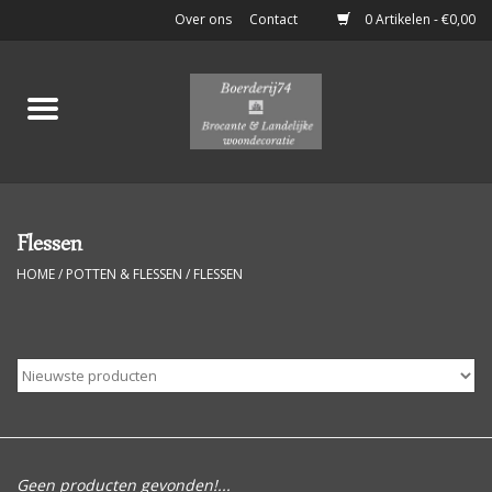
Over ons
Contact
0 Artikelen - €0,00
Home
Stoere Brocante
Keukenspullen
Flessen
HOME
/
POTTEN & FLESSEN
/
FLESSEN
Potten & Flessen
Boeken & Documenten
Klein Meubelen
Luiken
Geen producten gevonden!...