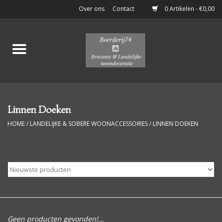
Over ons
Contact
0 Artikelen - €0,00
Home
Stoere Brocante
Keukenspullen
Linnen Doeken
HOME
/
LANDELIJKE & SOBERE WOONACCESSOIRES
/
LINNEN DOEKEN
Potten & Flessen
Boeken & Documenten
Klein Meubelen
Luiken
Geen producten gevonden!...