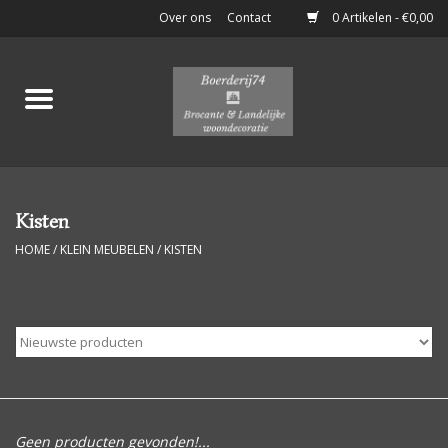
Over ons
Contact
0 Artikelen - €0,00
Home
Stoere Brocante
Keukenspullen
Kisten
HOME
/
KLEIN MEUBELEN
/
KISTEN
Potten & Flessen
Boeken & Documenten
Klein Meubelen
Luiken
Geen producten gevonden!...