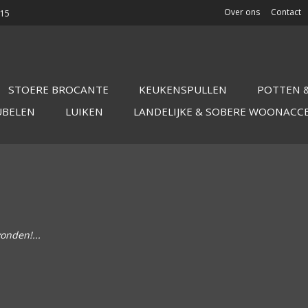
Over ons
Contact
015
STOERE BROCANTE
KEUKENSPULLEN
POTTEN &
UBELEN
LUIKEN
LANDELIJKE & SOBERE WOONACC
onden!...