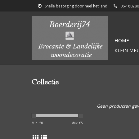
Snelle bezorging door heel het land
06-18028
HOME
KLEIN ME
Collectie
Geen producten gev
Min: €
0
Max: €
5