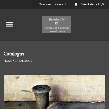
Over ons
Contact
0 Artikelen - €0,00
Home
Stoere Brocante
Keukenspullen
Catalogus
HOME
/
CATALOGUS
Potten & Flessen
Boeken & Documenten
Klein Meubelen
Luiken